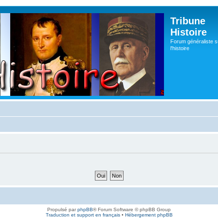
Tribune
Histoire
Forum généraliste s
l'histoire
Propulsé par
phpBB
® Forum Software © phpBB Group
Traduction et support en français
•
Hébergement phpBB