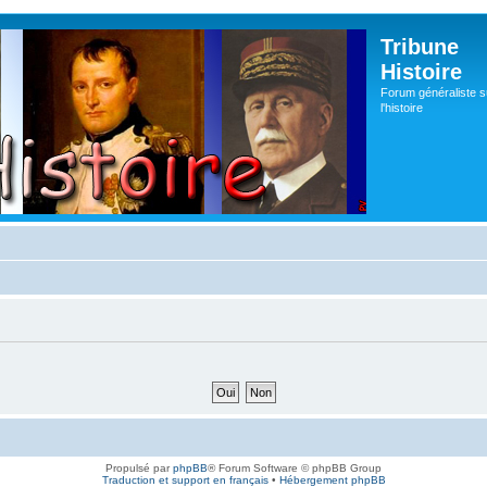
Tribune
Histoire
Forum généraliste s
l'histoire
Propulsé par
phpBB
® Forum Software © phpBB Group
Traduction et support en français
•
Hébergement phpBB