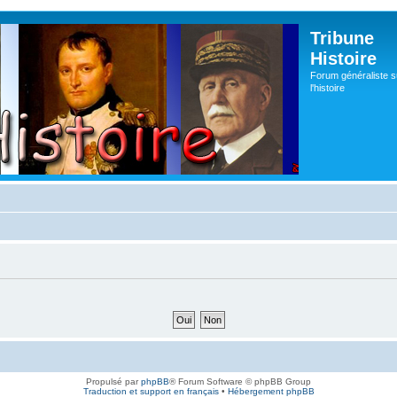
Tribune
Histoire
Forum généraliste s
l'histoire
Propulsé par
phpBB
® Forum Software © phpBB Group
Traduction et support en français
•
Hébergement phpBB