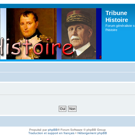
Tribune
Histoire
Forum généraliste s
l'histoire
Propulsé par
phpBB
® Forum Software © phpBB Group
Traduction et support en français
•
Hébergement phpBB