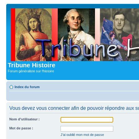
Tribune Histoire
Forum généraliste sur l'histoire
Index du forum
Vous devez vous connecter afin de pouvoir répondre aux su
Nom d’utilisateur :
Mot de passe :
J’ai oublié mon mot de passe