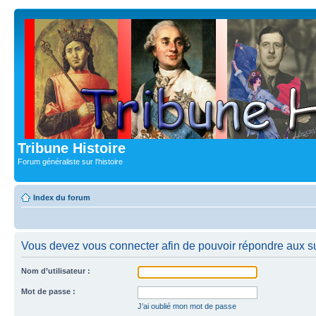
Tribune Histoire
Forum généraliste sur l'histoire
Index du forum
Vous devez vous connecter afin de pouvoir répondre aux su
Nom d’utilisateur :
Mot de passe :
J’ai oublié mon mot de passe