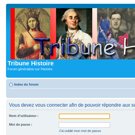
Tribune Histoire
Forum généraliste sur l'histoire
Index du forum
Vous devez vous connecter afin de pouvoir répondre aux su
Nom d’utilisateur :
Mot de passe :
J’ai oublié mon mot de passe