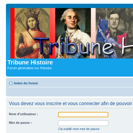
Tribune Histoire
Forum généraliste sur l'histoire
Index du forum
Vous devez vous inscrire et vous connecter afin de pouvoir 
Nom d’utilisateur :
Mot de passe :
J’ai oublié mon mot de passe