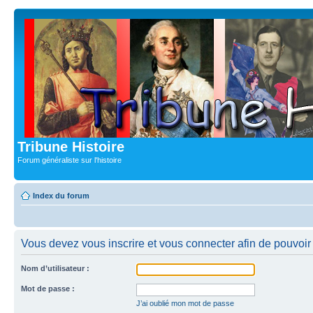
Tribune Histoire
Forum généraliste sur l'histoire
Index du forum
Vous devez vous inscrire et vous connecter afin de pouvoir 
Nom d’utilisateur :
Mot de passe :
J’ai oublié mon mot de passe