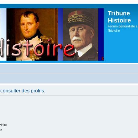
Tribune
Histoire
Forum généraliste s
l'histoire
consulter des profils.
isite
on