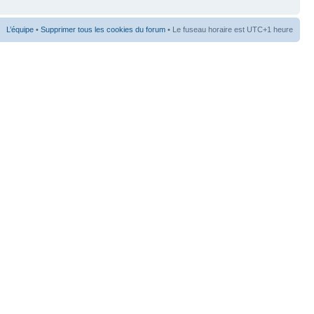
L’équipe
•
Supprimer tous les cookies du forum
• Le fuseau horaire est UTC+1 heure