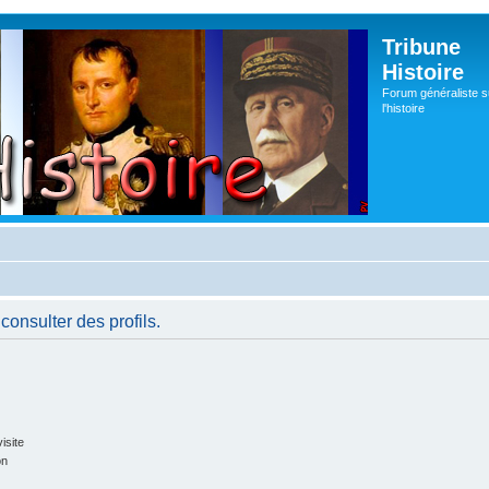
Tribune
Histoire
Forum généraliste s
l'histoire
consulter des profils.
isite
on