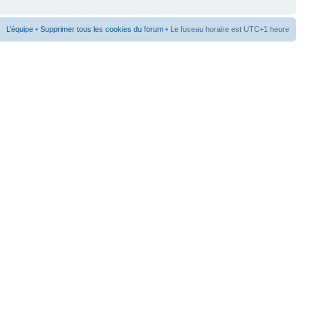
L’équipe
•
Supprimer tous les cookies du forum
• Le fuseau horaire est UTC+1 heure