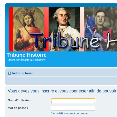
Tribune Histoire
Forum généraliste sur l'histoire
Index du forum
Vous devez vous inscrire et vous connecter afin de pouvoir 
Nom d’utilisateur :
Mot de passe :
J’ai oublié mon mot de passe