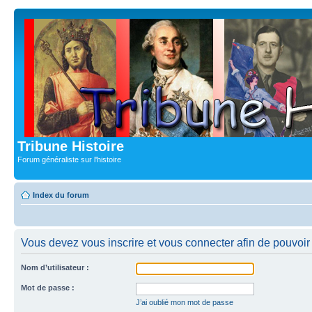
Tribune Histoire
Forum généraliste sur l'histoire
Index du forum
Vous devez vous inscrire et vous connecter afin de pouvoir 
Nom d’utilisateur :
Mot de passe :
J’ai oublié mon mot de passe