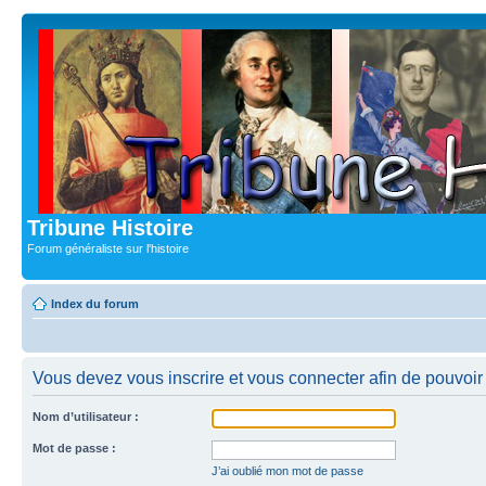
Tribune Histoire
Forum généraliste sur l'histoire
Index du forum
Vous devez vous inscrire et vous connecter afin de pouvoir c
Nom d’utilisateur :
Mot de passe :
J’ai oublié mon mot de passe