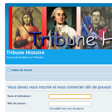
Tribune Histoire
Forum généraliste sur l'histoire
Index du forum
Vous devez vous inscrire et vous connecter afin de pouvoir c
Nom d’utilisateur :
Mot de passe :
J’ai oublié mon mot de passe