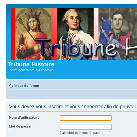
Tribune Histoire
Forum généraliste sur l'histoire
Index du forum
Vous devez vous inscrire et vous connecter afin de pouvoir c
Nom d’utilisateur :
Mot de passe :
J’ai oublié mon mot de passe