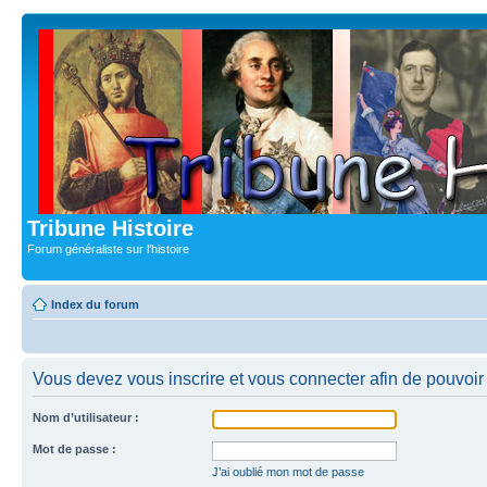
Tribune Histoire
Forum généraliste sur l'histoire
Index du forum
Vous devez vous inscrire et vous connecter afin de pouvoir c
Nom d’utilisateur :
Mot de passe :
J’ai oublié mon mot de passe