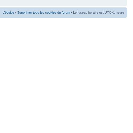
L’équipe
•
Supprimer tous les cookies du forum
• Le fuseau horaire est UTC+1 heure