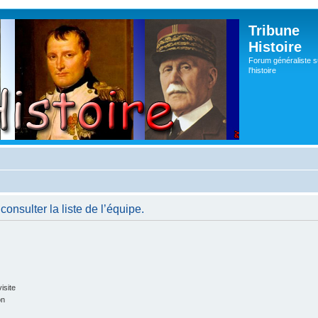
Tribune
Histoire
Forum généraliste s
l'histoire
onsulter la liste de l’équipe.
isite
on