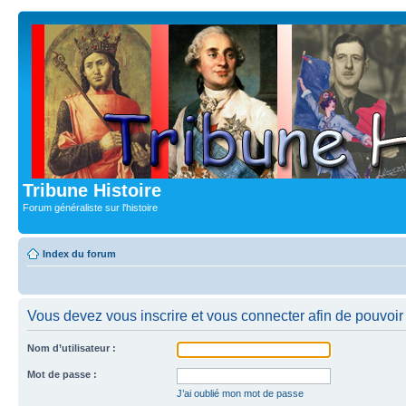
Tribune Histoire
Forum généraliste sur l'histoire
Index du forum
Vous devez vous inscrire et vous connecter afin de pouvoir c
Nom d’utilisateur :
Mot de passe :
J’ai oublié mon mot de passe