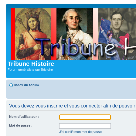
Tribune Histoire
Forum généraliste sur l'histoire
Index du forum
Vous devez vous inscrire et vous connecter afin de pouvoir c
Nom d’utilisateur :
Mot de passe :
J’ai oublié mon mot de passe