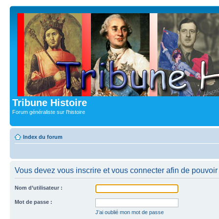
Tribune Histoire
Forum généraliste sur l'histoire
Index du forum
Vous devez vous inscrire et vous connecter afin de pouvoir c
Nom d’utilisateur :
Mot de passe :
J’ai oublié mon mot de passe