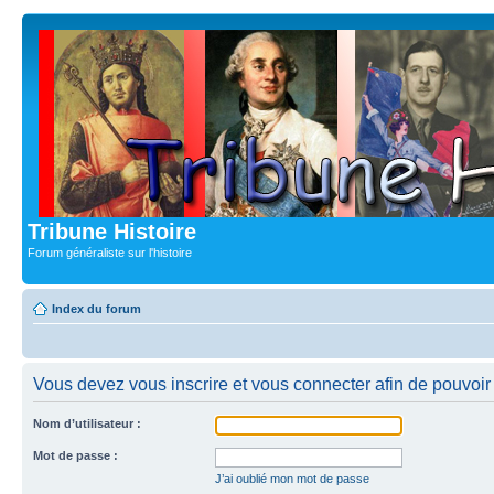
Tribune Histoire
Forum généraliste sur l'histoire
Index du forum
Vous devez vous inscrire et vous connecter afin de pouvoir c
Nom d’utilisateur :
Mot de passe :
J’ai oublié mon mot de passe