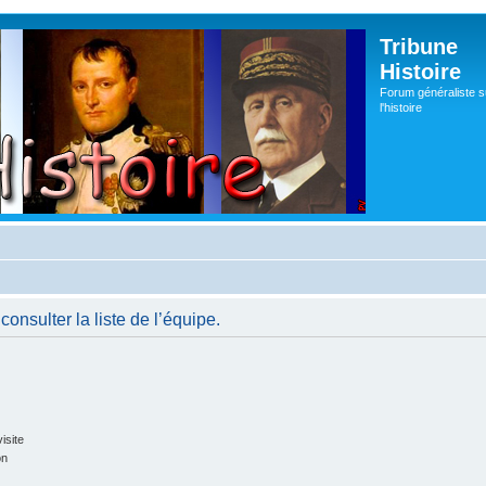
Tribune
Histoire
Forum généraliste s
l'histoire
onsulter la liste de l’équipe.
isite
on