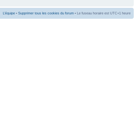
L’équipe
•
Supprimer tous les cookies du forum
• Le fuseau horaire est UTC+1 heure