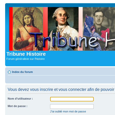
Tribune Histoire
Forum généraliste sur l'histoire
Index du forum
Vous devez vous inscrire et vous connecter afin de pouvoir c
Nom d’utilisateur :
Mot de passe :
J’ai oublié mon mot de passe