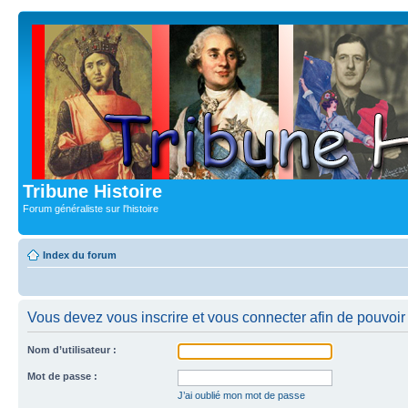
Tribune Histoire
Forum généraliste sur l'histoire
Index du forum
Vous devez vous inscrire et vous connecter afin de pouvoir c
Nom d’utilisateur :
Mot de passe :
J’ai oublié mon mot de passe