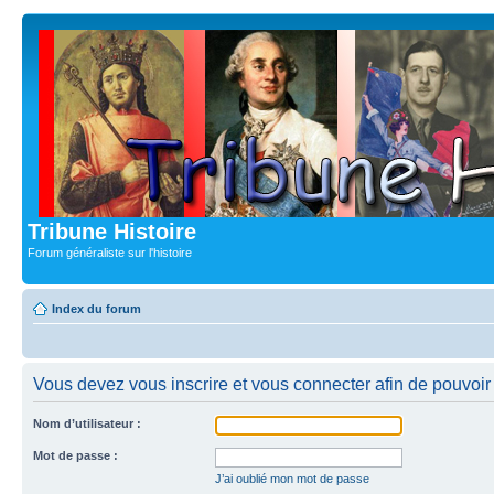
Tribune Histoire
Forum généraliste sur l'histoire
Index du forum
Vous devez vous inscrire et vous connecter afin de pouvoir c
Nom d’utilisateur :
Mot de passe :
J’ai oublié mon mot de passe