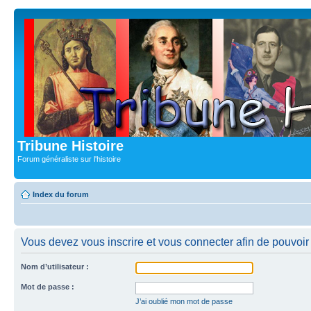
Tribune Histoire
Forum généraliste sur l'histoire
Index du forum
Vous devez vous inscrire et vous connecter afin de pouvoir c
Nom d’utilisateur :
Mot de passe :
J’ai oublié mon mot de passe