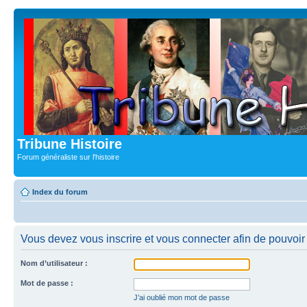
Tribune Histoire
Forum généraliste sur l'histoire
Index du forum
Vous devez vous inscrire et vous connecter afin de pouvoir c
Nom d’utilisateur :
Mot de passe :
J’ai oublié mon mot de passe