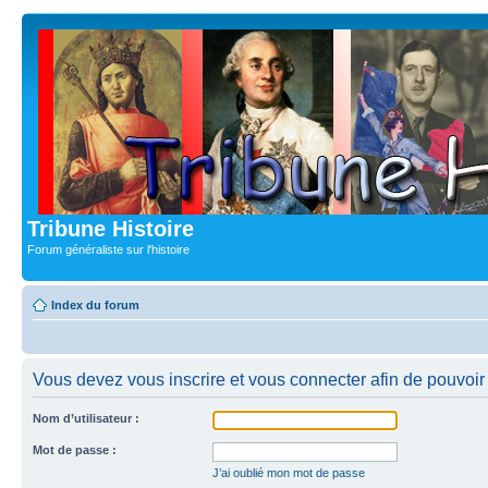
Tribune Histoire
Forum généraliste sur l'histoire
Index du forum
Vous devez vous inscrire et vous connecter afin de pouvoir c
Nom d’utilisateur :
Mot de passe :
J’ai oublié mon mot de passe