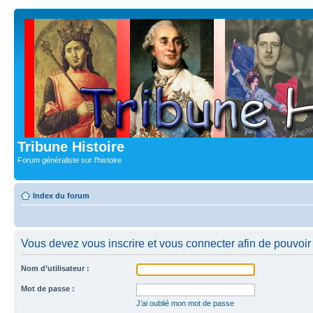
Tribune Histoire
Forum généraliste sur l'histoire
Index du forum
Vous devez vous inscrire et vous connecter afin de pouvoir c
Nom d’utilisateur :
Mot de passe :
J’ai oublié mon mot de passe