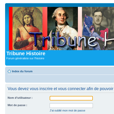
Tribune Histoire
Forum généraliste sur l'histoire
Index du forum
Vous devez vous inscrire et vous connecter afin de pouvoir c
Nom d’utilisateur :
Mot de passe :
J’ai oublié mon mot de passe