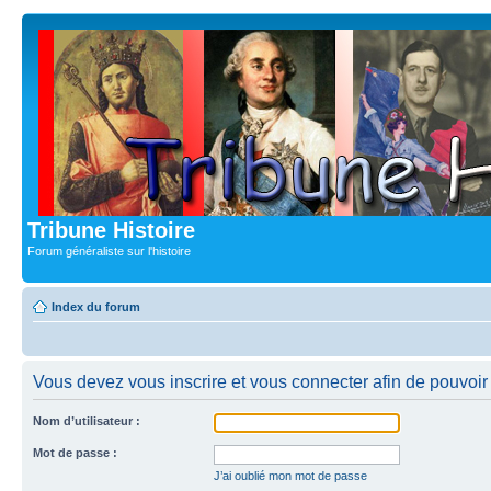
Tribune Histoire
Forum généraliste sur l'histoire
Index du forum
Vous devez vous inscrire et vous connecter afin de pouvoir c
Nom d’utilisateur :
Mot de passe :
J’ai oublié mon mot de passe