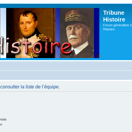
Tribune
Histoire
Forum généraliste s
l'histoire
onsulter la liste de l’équipe.
isite
on