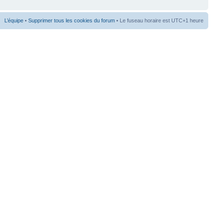
L’équipe
•
Supprimer tous les cookies du forum
• Le fuseau horaire est UTC+1 heure