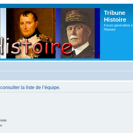
Tribune
Histoire
Forum généraliste s
l'histoire
onsulter la liste de l’équipe.
isite
on