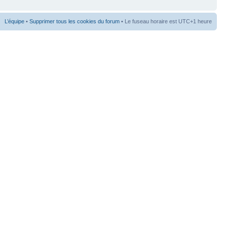
L’équipe
•
Supprimer tous les cookies du forum
• Le fuseau horaire est UTC+1 heure