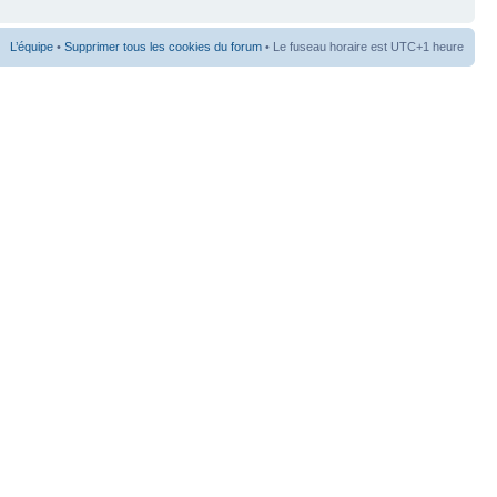
L’équipe
•
Supprimer tous les cookies du forum
• Le fuseau horaire est UTC+1 heure