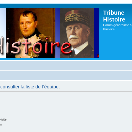
Tribune
Histoire
Forum généraliste s
l'histoire
onsulter la liste de l’équipe.
isite
on