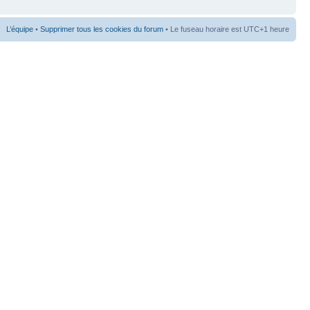
L’équipe
•
Supprimer tous les cookies du forum
• Le fuseau horaire est UTC+1 heure