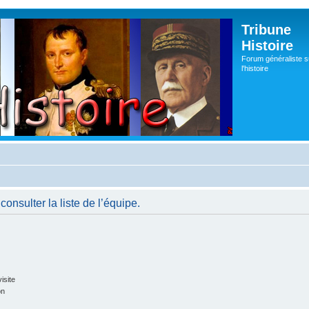
Tribune
Histoire
Forum généraliste s
l'histoire
onsulter la liste de l’équipe.
isite
on