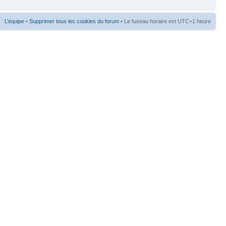
L’équipe
•
Supprimer tous les cookies du forum
• Le fuseau horaire est UTC+1 heure