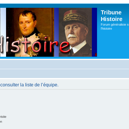
Tribune
Histoire
Forum généraliste s
l'histoire
onsulter la liste de l’équipe.
isite
on