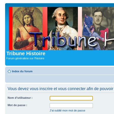
Tribune Histoire
Forum généraliste sur l'histoire
Index du forum
Vous devez vous inscrire et vous connecter afin de pouvoir c
Nom d’utilisateur :
Mot de passe :
J’ai oublié mon mot de passe