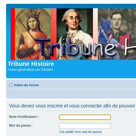
Tribune Histoire
Forum généraliste sur l'histoire
Index du forum
Vous devez vous inscrire et vous connecter afin de pouvoir c
Nom d’utilisateur :
Mot de passe :
J’ai oublié mon mot de passe