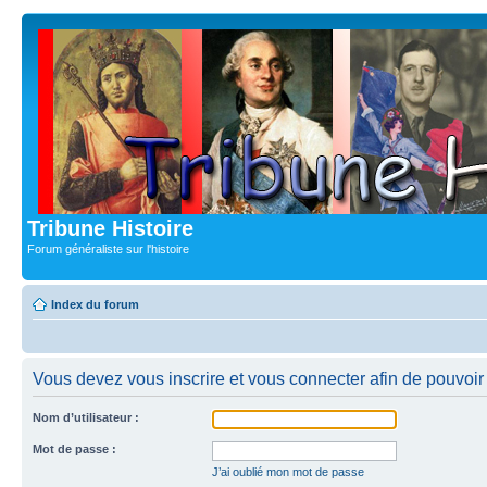
Tribune Histoire
Forum généraliste sur l'histoire
Index du forum
Vous devez vous inscrire et vous connecter afin de pouvoir c
Nom d’utilisateur :
Mot de passe :
J’ai oublié mon mot de passe