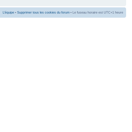
L’équipe
•
Supprimer tous les cookies du forum
• Le fuseau horaire est UTC+1 heure