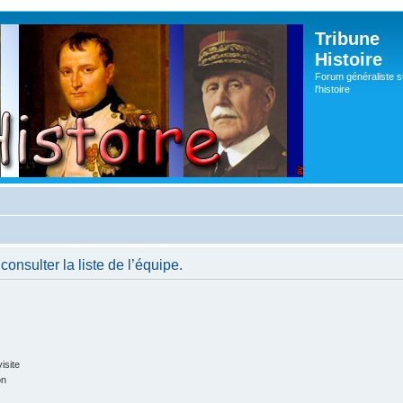
Tribune
Histoire
Forum généraliste s
l'histoire
onsulter la liste de l’équipe.
isite
on