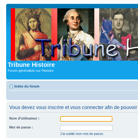
Tribune Histoire
Forum généraliste sur l'histoire
Index du forum
Vous devez vous inscrire et vous connecter afin de pouvoir c
Nom d’utilisateur :
Mot de passe :
J’ai oublié mon mot de passe