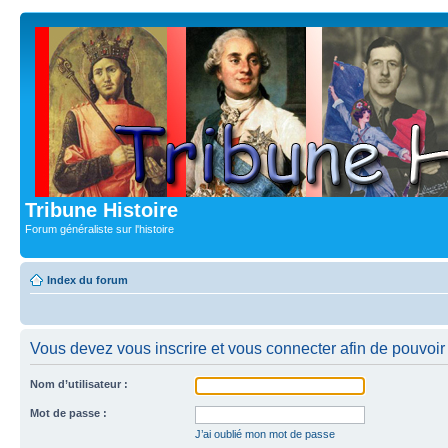
Tribune Histoire
Forum généraliste sur l'histoire
Index du forum
Vous devez vous inscrire et vous connecter afin de pouvoir c
Nom d’utilisateur :
Mot de passe :
J’ai oublié mon mot de passe