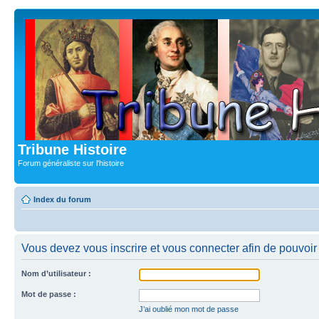
Tribune Histoire
Forum généraliste sur l'histoire
Index du forum
Vous devez vous inscrire et vous connecter afin de pouvoir c
Nom d’utilisateur :
Mot de passe :
J’ai oublié mon mot de passe