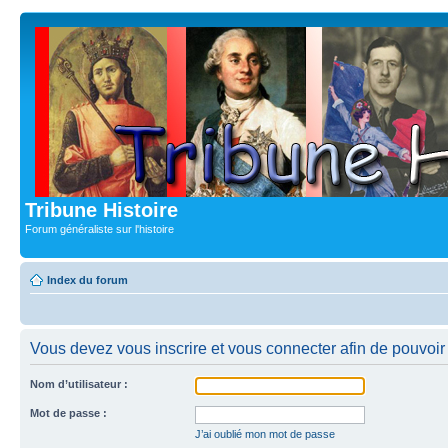
Tribune Histoire
Forum généraliste sur l'histoire
Index du forum
Vous devez vous inscrire et vous connecter afin de pouvoir c
Nom d’utilisateur :
Mot de passe :
J’ai oublié mon mot de passe