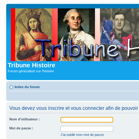
Tribune Histoire
Forum généraliste sur l'histoire
Index du forum
Vous devez vous inscrire et vous connecter afin de pouvoir c
Nom d’utilisateur :
Mot de passe :
J’ai oublié mon mot de passe