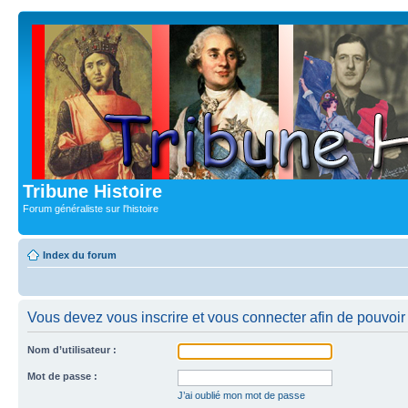
Tribune Histoire
Forum généraliste sur l'histoire
Index du forum
Vous devez vous inscrire et vous connecter afin de pouvoir c
Nom d’utilisateur :
Mot de passe :
J’ai oublié mon mot de passe