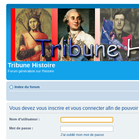
Tribune Histoire
Forum généraliste sur l'histoire
Index du forum
Vous devez vous inscrire et vous connecter afin de pouvoir c
Nom d’utilisateur :
Mot de passe :
J’ai oublié mon mot de passe