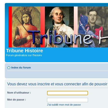
Tribune Histoire
Forum généraliste sur l'histoire
Index du forum
Vous devez vous inscrire et vous connecter afin de pouvoir c
Nom d’utilisateur :
Mot de passe :
J’ai oublié mon mot de passe