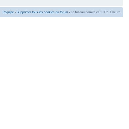
L’équipe
•
Supprimer tous les cookies du forum
• Le fuseau horaire est UTC+1 heure