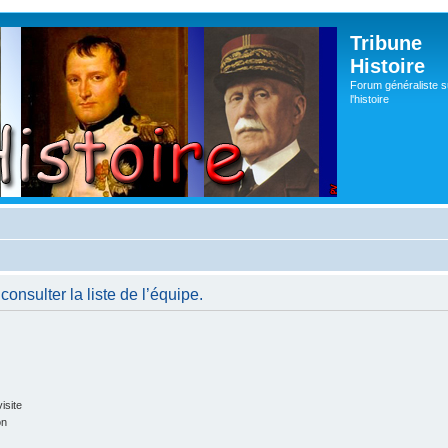
Tribune
Histoire
Forum généraliste s
l'histoire
onsulter la liste de l’équipe.
isite
on